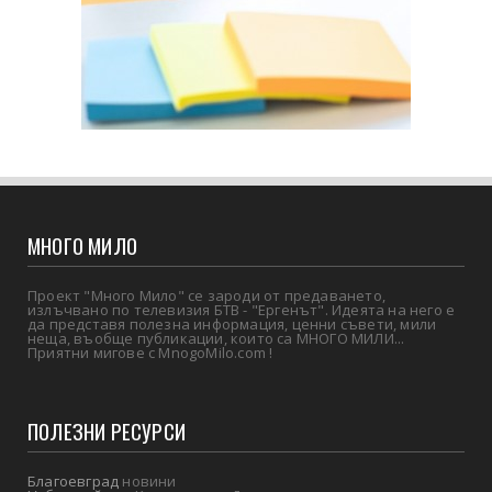
МНОГО МИЛО
Проект "Много Мило" се зароди от предаването,
излъчвано по телевизия БТВ - "Ергенът". Идеята на него е
да представя полезна информация, ценни съвети, мили
неща, въобще публикации, които са МНОГО МИЛИ...
Приятни мигове с MnogoMilo.com !
ПОЛЕЗНИ РЕСУРСИ
Благоевград
новини