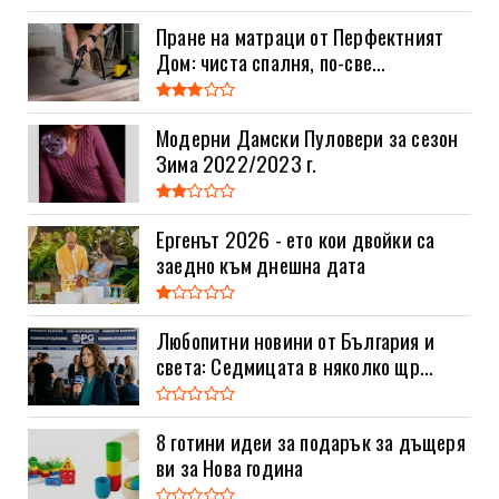
Пране на матраци от Перфектният
Дом: чиста спалня, по-све...
Модерни Дамски Пуловери за сезон
Зима 2022/2023 г.
Ергенът 2026 - ето кои двойки са
заедно към днешна дата
Любопитни новини от България и
света: Седмицата в няколко щр...
8 готини идеи за подарък за дъщеря
ви за Нова година