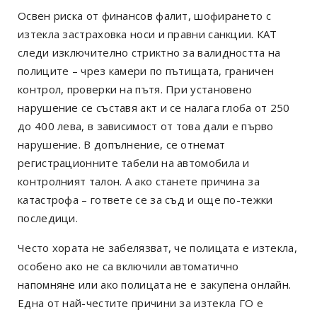
Освен риска от финансов фалит, шофирането с
изтекла застраховка носи и правни санкции. КАТ
следи изключително стриктно за валидността на
полиците – чрез камери по пътищата, граничен
контрол, проверки на пътя. При установено
нарушение се съставя акт и се налага глоба от 250
до 400 лева, в зависимост от това дали е първо
нарушение. В допълнение, се отнемат
регистрационните табели на автомобила и
контролният талон. А ако станете причина за
катастрофа – гответе се за съд и още по-тежки
последици.
Често хората не забелязват, че полицата е изтекла,
особено ако не са включили автоматично
напомняне или ако полицата не е закупена онлайн.
Една от най-честите причини за изтекла ГО е