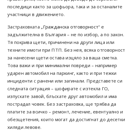
последици както за шофьора, така и за останалите
участници в движението.
Застраховката „
Гражданска отговорност
“ е
задължителна в България – не по избор, а по закон.
Тя покрива щети, причинени на други лица или
техните имоти при ПТП. Без нея, всяка отговорност
за нанесени щети остава изцяло за ваша сметка.
Това важи и при минимални повреди – например
ударен автомобил на паркинг, както и при тежки
инциденти с ранени или загинали. Представете си
следната ситуация – шофирате с изтекла ГО,
изпускате завой, блъскате друг автомобил и има
пострадал човек. Без застраховка, ще трябва да
платите за всичко – ремонт, лечение, евентуално и
обезщетения, които могат да достигнат до десетки
хиляди левове.