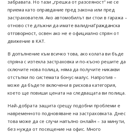
забравата. Но тази „грешка от разсеяност“ не се
приема като оправдание пред закона или пред
застрахователя. Ако автомобилът ви стои в гаража –
отново сте длъжни да имате валидна
Гражданска
отговорност
,
освен ако не е официално спрян от
движение в КАТ.
В допълнение към всичко това, ако колата ви бъде
спряна с изтекла застраховка и по-късно решите да
сключите нова полица, няма да получите никакви
отстъпки по системата бонус-малус. Напротив –
може да бъдете включени в рискова категория,
което ще повиши цената на следващата ви полица.
Най-добрата защита срещу подобни проблеми е
навременното подновяване на застраховката. Днес
това може да се случи напълно онлайн – за минути,
без нужда от посещение на офис. Много