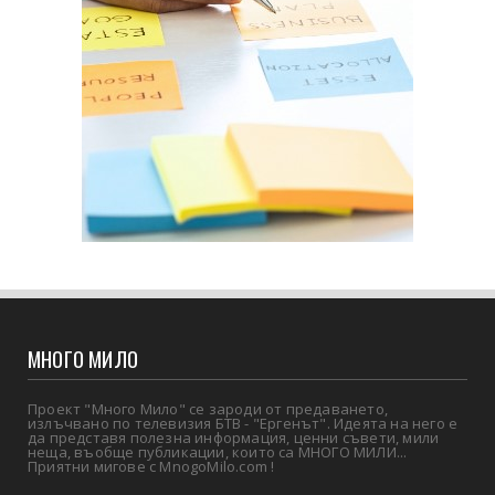
МНОГО МИЛО
Проект "Много Мило" се зароди от предаването,
излъчвано по телевизия БТВ - "Ергенът". Идеята на него е
да представя полезна информация, ценни съвети, мили
неща, въобще публикации, които са МНОГО МИЛИ...
Приятни мигове с MnogoMilo.com !