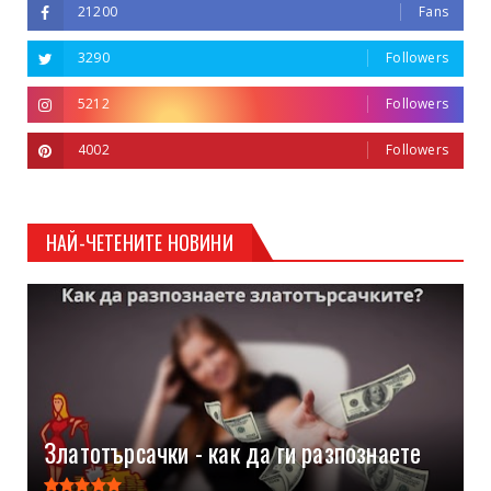
21200
Fans
3290
Followers
5212
Followers
4002
Followers
НАЙ-ЧЕТЕНИТЕ НОВИНИ
Златотърсачки - как да ги разпознаете