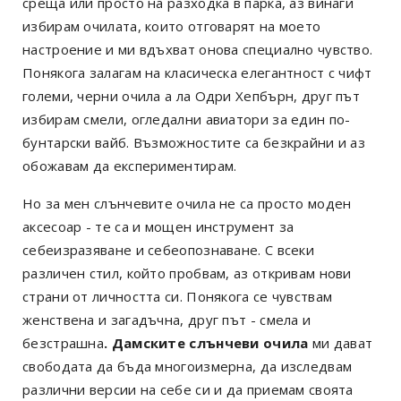
среща или просто на разходка в парка, аз винаги
избирам очилата, които отговарят на моето
настроение и ми вдъхват онова специално чувство.
Понякога залагам на класическа елегантност с чифт
големи, черни очила а ла Одри Хепбърн, друг път
избирам смели, огледални авиатори за един по-
бунтарски вайб. Възможностите са безкрайни и аз
обожавам да експериментирам.
Но за мен слънчевите очила не са просто моден
аксесоар - те са и мощен инструмент за
себеизразяване и себеопознаване. С всеки
различен стил, който пробвам, аз откривам нови
страни от личността си. Понякога се чувствам
женствена и загадъчна, друг път - смела и
безстрашна
. Дамските слънчеви очила
ми дават
свободата да бъда многоизмерна, да изследвам
различни версии на себе си и да приемам своята