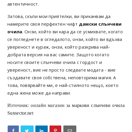
автентичност.
Затова, скъпи мои приятелки, ви приканвам да
намерите своя перфектен чифт
дамски слънчеви
очила
. Онзи, който ви кара да се усмихвате, когато
се погледнете в огледалото, онзи, който ви вдъхва
увереност и кураж, онзи, който разкрива най-
добрата версия на вас самите. Защото когато
носите своите слънчеви очила с гордост и
увереност, вие не просто следвате модата - вие
създавате своя собствена, неповторима магия. А
това, повярвайте ми, е най-стилното нещо, което
една жена може да направи.
Източник: онлайн магазин за
маркови слънчеви очила
Sunsector.net