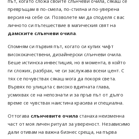
път, когато сложа своите слънчеви очила, сякаш се
превръщам в по-смела, по-стилна и по-уверена
версия на себе си. Позволете ми да споделя с вас
личното си пътешествие в магическия свят на
дамските слънчеви очила
.
Спомням си първия път, когато си купих чифт
висококачествени, дизайнерски слънчеви очила.
Беше истинска инвестиция, но в момента, в който
ги сложих, разбрах, че си заслужава всеки цент. С
тях се почувствах сякаш мога да покоря света.
Вървях по улицата с високо вдигната глава,
усмихвах се на непознати и за пръв път от дълго
време се чувствах наистина красива и специална.
Оттогава
слънчевите очила
станаха неизменна
част от моя личен ритуал за увереност. Независимо
дали отивам на важна бизнес среща, на първа