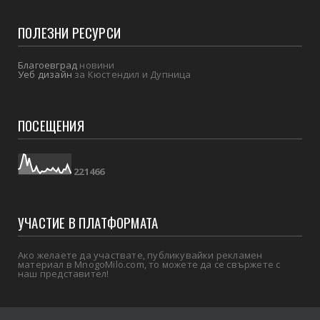
ПОЛЕЗНИ РЕСУРСИ
Благоевград
новини
Уеб дизайн
за Кюстендил и Дупница
ПОСЕЩЕНИЯ
2
2
1
4
6
6
УЧАСТИЕ В ПЛАТФОРМАТА
Ако желаете да участвате, публикувайки рекламен
материал в MnogoMilo.com, то можете да се свържете с
наш представител!