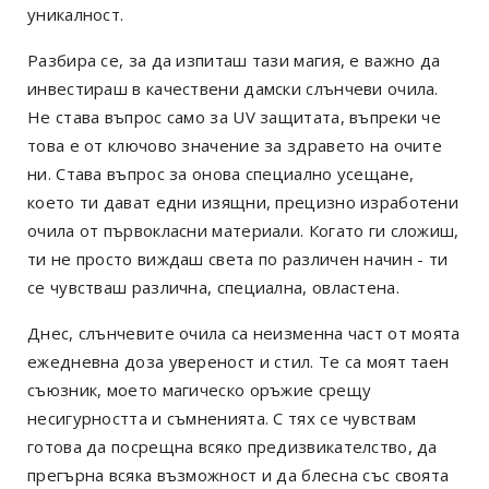
уникалност.
Разбира се, за да изпиташ тази магия, е важно да
инвестираш в качествени дамски слънчеви очила.
Не става въпрос само за UV защитата, въпреки че
това е от ключово значение за здравето на очите
ни. Става въпрос за онова специално усещане,
което ти дават едни изящни, прецизно изработени
очила от първокласни материали. Когато ги сложиш,
ти не просто виждаш света по различен начин - ти
се чувстваш различна, специална, овластена.
Днес, слънчевите очила са неизменна част от моята
ежедневна доза увереност и стил. Те са моят таен
съюзник, моето магическо оръжие срещу
несигурността и съмненията. С тях се чувствам
готова да посрещна всяко предизвикателство, да
прегърна всяка възможност и да блесна със своята