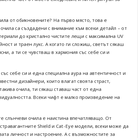
чила
от обикновените? На първо място, това е
очила са създадени с внимание към всеки детайл – от
териали до кристално чистите лещи с максимална UV
ност и траен лукс. А когато ги сложиш, светът сякаш
сни, а ти се чувстваш в хармония със себе си и
със себе си и една специална аура на автентичност и
звестни дизайнери, които влагат своята страст,
акива очила, ти сякаш ставаш част от една
видуалността. Всеки чифт е малко произведение на
е слънчеви очила е наистина впечатляващо. От
стравагантните Shield и Cat-Eye модели, всеки може да
вата личност и настроение. А с възможностите за