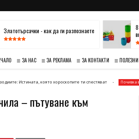
8
Златотърсачки - как да ги разпознаете
в
АЧАЛО
≣ ЗА НАС
≣ ЗА РЕКЛАМА
≣ ЗА КОНТАКТИ
≣ ПОЛЕЗНИ
Истината, която хороскопите ти спестяват
Почивка в Сенегал
чила – пътуване към