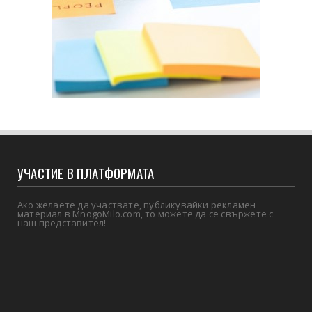
УЧАСТИЕ В ПЛАТФОРМАТА
Ако желаете да участвате, публикувайки рекламен
материал в MnogoMilo.com, то можете да се свържете с
наш представител!