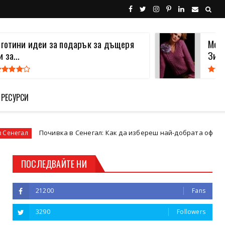
 готини идеи за подарък за дъщеря
Моде
и за...
Зима
 РЕСУРСИ
Почивка в Сенегал: Как да избереш най-добрата оферта и тур
ПОСЛЕДВАЙТЕ НИ
21200
Fans
3290
Followers