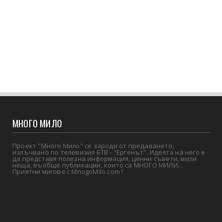
МНОГО МИЛО
Проект "Много Мило" се зароди от предаването,
излъчвано по телевизия БТВ - "Ергенът". Идеята на него е
да представя полезна информация, ценни съвети, мили
неща, въобще публикации, които са МНОГО МИЛИ...
Приятни мигове с MnogoMilo.com !