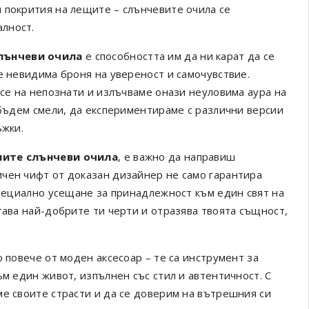
 покрития на лещите – слънчевите очила се
лност.
лънчеви очила
е способността им да ни карат да се
е невидима броня на увереност и самочувствие.
 се на непознати и излъчваме онази неуловима аура на
 бъдем смели, да експериментираме с различни версии
ъжки.
ните слънчеви очила
, е важно да направиш
чен чифт от доказан дизайнер не само гарантира
специално усещане за принадлежност към един свят на
тава най-добрите ти черти и отразява твоята същност,
 повече от моден аксесоар – те са инструмент за
ъм един живот, изпълнен със стил и автентичност. С
ме своите страсти и да се доверим на вътрешния си