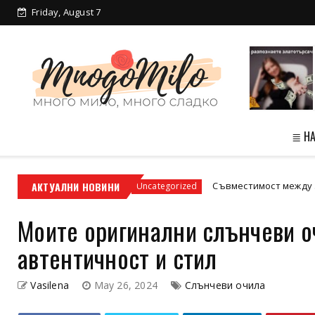
Friday, August 7
≣ Н
радски условия
АКТУАЛНИ НОВИНИ
Съвместимост между зодиите: 
Uncategorized
Моите оригинални слънчеви о
автентичност и стил
Vasilena
May 26, 2024
Слънчеви очила