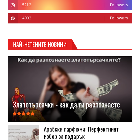
5212
Followers
4002
Followers
НАЙ-ЧЕТЕНИТЕ НОВИНИ
Златотърсачки - как да ги разпознаете
Арабски парфюми: Перфектният
избор за подарък