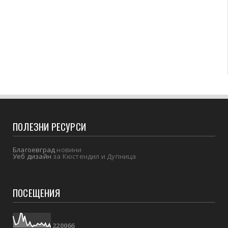
ПОЛЕЗНИ РЕСУРСИ
Благоевград
новини
Уеб дизайн
за Кюстендил и Дупница
ПОСЕЩЕНИЯ
2
2
0
0
6
6