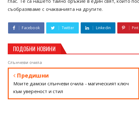
глас. Те са нашето тайно оръжие в един свят, който по
съобразяваме с очакванията на другите.
Facebook
Twitter
Linkedin
Pint
ПОДОБНИ НОВИНИ
Слънчеви очила
Предишни
Моите дамски слънчеви очила - магическият ключ
към увереност и стил