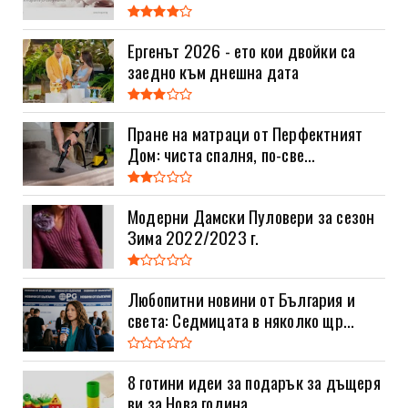
Ергенът 2026 - ето кои двойки са
заедно към днешна дата
Пране на матраци от Перфектният
Дом: чиста спалня, по-све...
Модерни Дамски Пуловери за сезон
Зима 2022/2023 г.
Любопитни новини от България и
света: Седмицата в няколко щр...
8 готини идеи за подарък за дъщеря
ви за Нова година