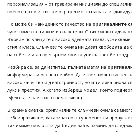
персонализация – от гравирани инициали до специални
превръщат в истински отражение на нашата индивидуа
Но може би най-ценното качество на
оригиналните с
чувстваме специални и овластени. С тях сякаш надявам
Вървим по улиците с високо вдигната глава, усмихваме
стил и класа. Слънчевите очила ни дават свободата да
на себе си и да прегърнем своята уникалност без задр
Разбира се, за да изпиташ пълната магия на
оригинал
информиран и осъзнат избор. Да инвестираш в автенти
високо качество и дълготрайност, но и ти дава онова 
лукс и престиж. А когато избереш модел, който подчер
ефектът е наистина впечатляващ.
В крайна сметка, оригиналните слънчеви очила са много
себеизразяване, катализатор на увереност и пропуск к
тях имаме смелостта да бъдем забелязвани, да следва