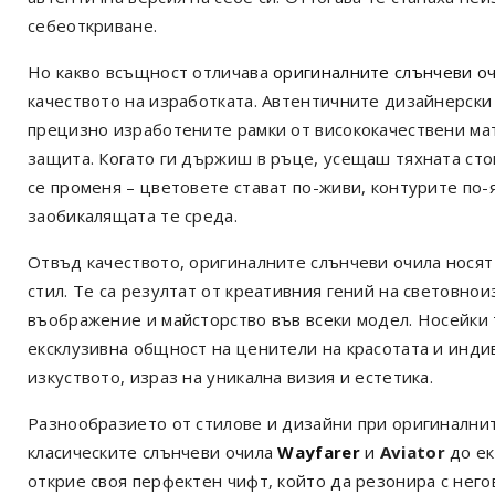
себеоткриване.
Но какво всъщност отличава
оригиналните слънчеви о
качеството на изработката. Автентичните дизайнерски 
прецизно изработените рамки от висококачествени ма
защита. Когато ги държиш в ръце, усещаш тяхната стой
се променя – цветовете стават по-живи, контурите по-я
заобикалящата те среда.
Отвъд качеството, оригиналните слънчеви очила носят 
стил. Те са резултат от креативния гений на световнои
въображение и майсторство във всеки модел. Носейки т
ексклузивна общност на ценители на красотата и инди
изкуството, израз на уникална визия и естетика.
Разнообразието от стилове и дизайни при оригиналнит
класическите слънчеви очила
Wayfarer
и
Aviator
до ек
открие своя перфектен чифт, който да резонира с него