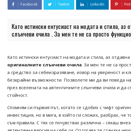
Facebook
Twitter
Linkedin
Pint
Като истински ентусиаст на модата и стила, аз 
слънчеви очила . За мен те не са просто функцион
Като истински ентусиаст на модата и стила, аз отдавна
оригиналните слънчеви очила
. За мен те не са про
а средство за себеизразяване, извор на увереност и кл
безкрайни възможности. Позволете ми да ви поведа н
през вселената на автентичните слънчеви очила и да с
стойност.
Спомням си първия път, когато се сдобих с чифт ориги
инвестиция, но в мига, в който ги сложих, разбрах, че 
съм правила. С тях се почувствах различна – сякаш внез
автентична версия на себе си. Оттогава те станаха не