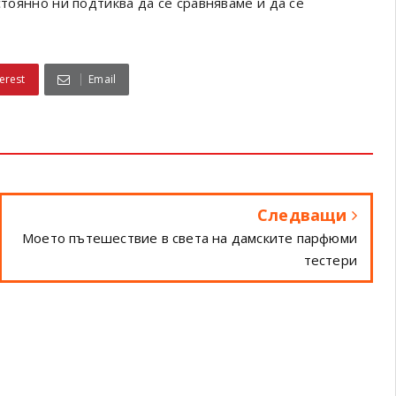
стоянно ни подтиква да се сравняваме и да се
erest
Email
Следващи
Моето пътешествие в света на дамските парфюми
тестери