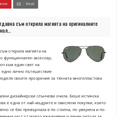
erest
Email
отдавна съм открила магията на оригиналните
ал...
 съм открила магията на
сто функционален аксесоар,
юч към един свят на
а едно лично пътешествие
поделя своите прозрения за тяхната многопластова
нални дизайнерски слънчеви очила. Беше истинска
това е една от най-мъдрите и смислени покупки, които
апно се бях превърнала в по-стилна, по-уверена и по-
изменна част от моето ежедневие и личен ритуал за