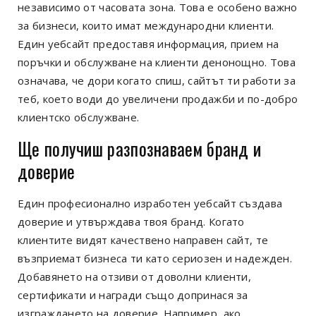
независимо от часовата зона. Това е особено важно
за бизнеси, които имат международни клиенти.
Един уебсайт предоставя информация, прием на
поръчки и обслужване на клиенти денонощно. Това
означава, че дори когато спиш, сайтът ти работи за
теб, което води до увеличени продажби и по-добро
клиентско обслужване.
Ще получиш разпознаваем бранд и
доверие
Един професионално изработен уебсайт създава
доверие и утвърждава твоя бранд. Когато
клиентите видят качествено направен сайт, те
възприемат бизнеса ти като сериозен и надежден.
Добавянето на отзиви от доволни клиенти,
сертификати и награди също допринася за
изграждането на доверие. Например, ако