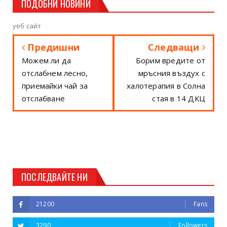
ПОДОБНИ НОВИНИ
уеб сайт
Предишни
Следващи
Можем ли да
Борим вредите от
отслабнем лесно,
мръсния въздух с
приемайки чай за
халотерапия в Солна
отслабване
стая в 14 ДКЦ
ПОСЛЕДВАЙТЕ НИ
21200
Fans
3290
Followers