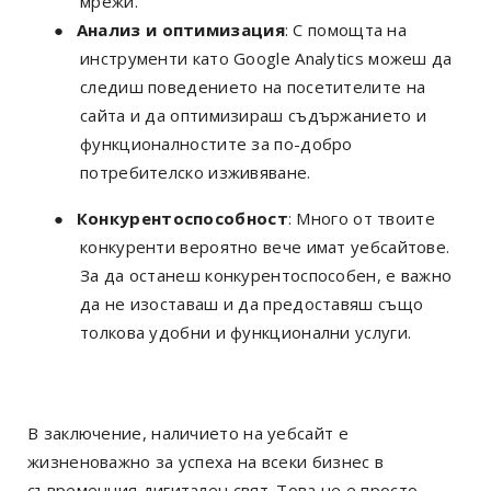
мрежи.
●
Анализ и оптимизация
: С помощта на
инструменти като Google Analytics можеш да
следиш поведението на посетителите на
сайта и да оптимизираш съдържанието и
функционалностите за по-добро
потребителско изживяване.
●
Конкурентоспособност
: Много от твоите
конкуренти вероятно вече имат уебсайтове.
За да останеш конкурентоспособен, е важно
да не изоставаш и да предоставяш също
толкова удобни и функционални услуги.
В заключение, наличието на уебсайт е
жизненоважно за успеха на всеки бизнес в
съвременния дигитален свят. Това не е просто