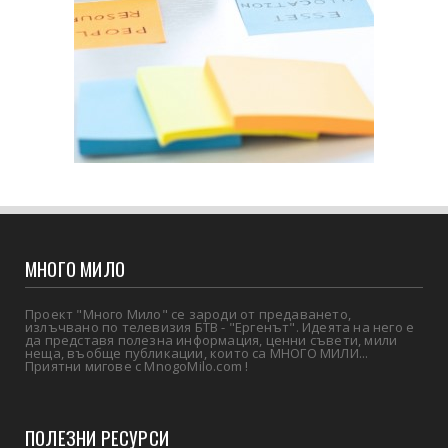
МНОГО МИЛО
Проект "Много Мило" се зароди от предаването,
излъчвано по телевизия БТВ - "Ергенът". Идеята на него е
да представя полезна информация, ценни съвети, мили
неща, въобще публикации, които са МНОГО МИЛИ...
Приятни мигове с MnogoMilo.com !
ПОЛЕЗНИ РЕСУРСИ