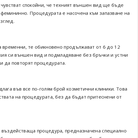
е чувстват спокойни, че техният външен вид ще бъде
 фемининно. Процедурата е насочена към запазване на
зглед.
а временни, те обикновено продължават от 6 до 12
ежия си външен вид и подмладяване без бръчки и устни
и да повторят процедурата.
лага във все по-голям брой козметични клиники. Това
ствата на процедурата, без да бъдат притеснени от
 и въздействаща процедура, предназначена специално