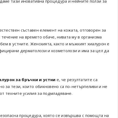
даме тази иновативна процедура и нейните ползи за
естествен съставен елемент на кожата, отговорен за
 течение на времето обаче, нивата му в организма
обем в устните. Женскията, както и мъжкият хиалурон е
фицирани дерматолози и козметолози и има за цел да
алурон за бръчки и устни
е, че резултатите са
но за тези, които обикновено са по-нетърпеливи и не
 от техните усилия за подмладяване.
езопасна процедура, която се извършва с помощта на