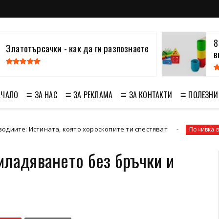
8
Златотърсачки - как да ги разпознаете
в
АЧАЛО
≣ ЗА НАС
≣ ЗА РЕКЛАМА
≣ ЗА КОНТАКТИ
≣ ПОЛЕЗНИ
Истината, която хороскопите ти спестяват
Почивка в Сенегал
младяването без бръчки и