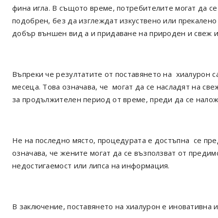
фина игла. В същото време, потребителите могат да с
подобрен, без да изглеждат изкуствено или прекалено
добър външен вид а и придаване на природен и свеж и
Въпреки че резултатите от поставянето на хиалурон с
месеца. Това означава, че могат да се насладят на св
за продължителен период от време, преди да се налож
Не на последно място, процедурата е достъпна се пред
означава, че жените могат да се възползват от предим
недостигаемост или липса на информация.
В заключение, поставянето на хиалурон е иновативна