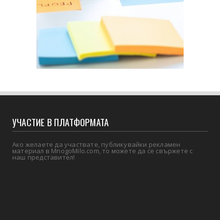
УЧАСТИЕ В ПЛАТФОРМАТА
Ако желаете да участвате, публикувайки рекламен
материал в MnogoMilo.com, то можете да се свържете с
наш представител!