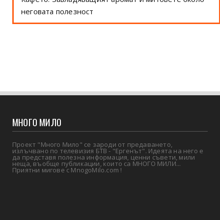
неговата полезност
МНОГО МИЛО
Проект "Много Мило" се зароди от предаването,
излъчвано по телевизия БТВ - "Ергенът". Идеята на него е
да представя полезна информация, ценни съвети, мили
неща, въобще публикации, които са МНОГО МИЛИ...
Приятни мигове с MnogoMilo.com !