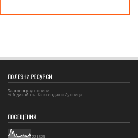
ПОЛЕЗНИ РЕСУРСИ
Благоевград
новини
Уеб дизайн
за Кюстендил и Дупница
ПОСЕЩЕНИЯ
2
2
1
3
2
5