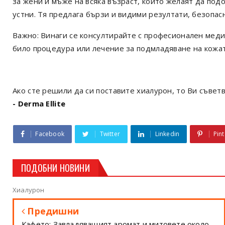
за жени и мъже на всяка възраст, които желаят да под
устни. Тя предлага бързи и видими резултати, безопас
Важно: Винаги се консултирайте с професионален меди
било процедура или лечение за подмладяване на кожат
Ако сте решили да си поставите хиалурон, то Ви съветв
- Derma Ellite
Facebook
Twitter
Linkedin
Pint
ПОДОБНИ НОВИНИ
Хиалурон
Предишни
Кафето: Завладяващият аромат и митовете около