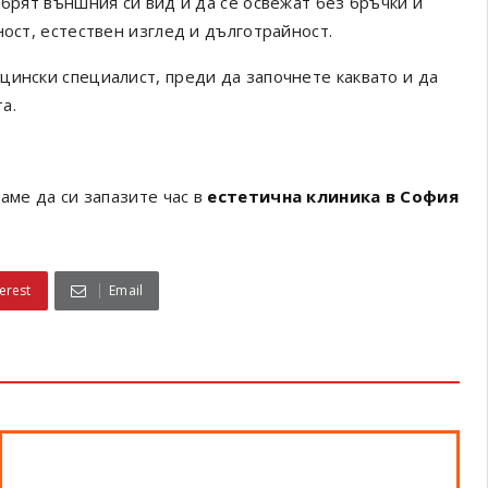
обрят външния си вид и да се освежат без бръчки и
ност, естествен изглед и дълготрайност.
цински специалист, преди да започнете каквато и да
а.
аме да си запазите час в
естетична клиника в София
erest
Email