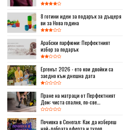
8 готини идеи за подарък за дъщеря
ви за Нова година
Арабски парфюми: Перфектният
избор за подарък
Ергенът 2026 - ето кои двойки са
заедно към днешна дата
Пране на матраци от Перфектният
Дом: чиста спалня, по-све...
Почивка в Сенегал: Как да избереш
най-добрата оферта и туроп...