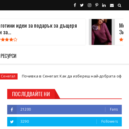
 готини идеи за подарък за дъщеря
Моде
и за...
Зима
 РЕСУРСИ
Почивка в Сенегал: Как да избереш най-добрата оферта и туро
ПОСЛЕДВАЙТЕ НИ
21200
Fans
3290
Followers