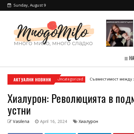
Sunday, August 9
≣ Н
адски условия
АКТУАЛНИ НОВИНИ
Съвместимост между зодиите: 
Uncategorized
Хиалурон: Революцията в под
устни
Vasilena
April 16, 2024
Хиалурон