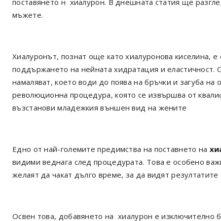
поставянето н хиалурон. В днешната статия ще разгле
мъжете.
Хиалуронът, познат още като хиалуронова киселина, е 
поддържането на нейната хидратация и еластичност. С
намаляват, което води до поява на бръчки и загуба на 
революционна процедура, която се извършва от квали
възстанови младежкия външен вид на жените
Едно от най-големите предимства на поставнето на
хи
видими веднага след процедурата. Това е особено важ
желаят да чакат дълго време, за да видят резултатите
Освен това, добавянето на хиалурон е изключително б