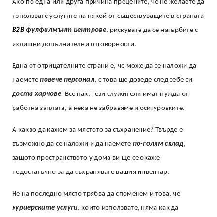
Ако по една или друга причина прецените, че не желаете да
използвате услугите на някой от съществуващите в страната
B2B
фулфилмънт центрове
, рискувате да се нагърбите с
излишни допълнителни отговорности.
Една от отрицателните страни е, че може да се наложи да
наемете
повече персонал
, с това ще доведе след себе си
доста харчове
. Все пак, тези служители имат нужда от
работна заплата, а нека не забравяме и осигуровките.
А какво да кажем за мястото за съхранение? Твърде е
възможно да се наложи и да наемете
по-голям склад
,
защото пространството у дома ви ще се окаже
недостатъчно за да съхранявате вашия инвентар.
Не на последно място трябва да споменем и това, че
куриерските услуги
, които използвате, няма как да