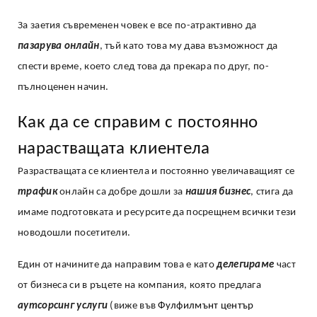
За заетия съвременен човек е все по-атрактивно да
пазарува онлайн
, тъй като това му дава възможност да
спести време, което след това да прекара по друг, по-
пълноценен начин.
Как да се справим с постоянно
нарастващата клиентела
Разрастващата се клиентела и постоянно увеличаващият се
трафик
онлайн са добре дошли за
нашия бизнес
, стига да
имаме подготовката и ресурсите да посрещнем всички тези
новодошли посетители.
Един от начините да направим това е като
делегираме
част
от бизнеса си в ръцете на компания, която предлага
аутсорсинг услуги
(виже във
Фулфилмънт център