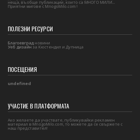
неща, въобще публикации, които са МНОГО МИЛИ...
Приятни мигове с MnogoMilo.com !
ПОЛЕЗНИ РЕСУРСИ
Благоевград
новини
Уеб дизайн
за Кюстендил и Дупница
ПОСЕЩЕНИЯ
u
n
d
e
f
i
n
e
d
УЧАСТИЕ В ПЛАТФОРМАТА
Ако желаете да участвате, публикувайки рекламен
материал в MnogoMilo.com, то можете да се свържете с
наш представител!