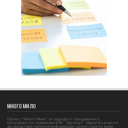
МНОГО МИЛО
Проект "Много Мило" се зароди от предаването,
излъчвано по телевизия БТВ - "Ергенът". Идеята на него е
да представя полезна информация, ценни съвети, мили