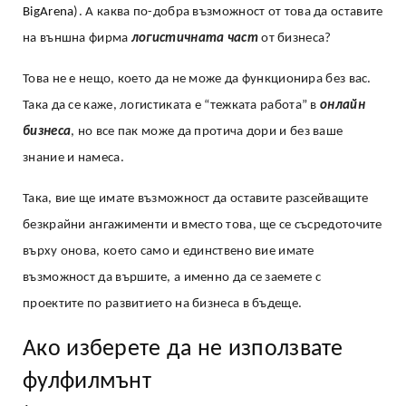
BigArena
). А каква по-добра възможност от това да оставите
на външна фирма
логистичната част
от бизнеса?
Това не е нещо, което да не може да функционира без вас.
Така да се каже, логистиката е “тежката работа” в
онлайн
бизнеса
, но все пак може да протича дори и без ваше
знание и намеса.
Така, вие ще имате възможност да оставите разсейващите
безкрайни ангажименти и вместо това, ще се съсредоточите
върху онова, което само и единствено вие имате
възможност да вършите, а именно да се заемете с
проектите по развитието на бизнеса в бъдеще.
Ако изберете да не използвате
фулфилмънт