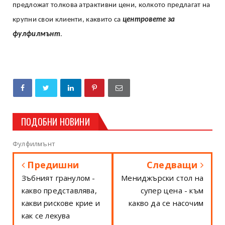
предложат толкова атрактивни цени, колкото предлагат на
крупни свои клиенти, каквито са
центровете за
фулфилмънт
.
ПОДОБНИ НОВИНИ
Фулфилмънт
Предишни
Следващи
Зъбният гранулом -
Мениджърски стол на
какво представлява,
супер цена - към
какви рискове крие и
какво да се насочим
как се лекува