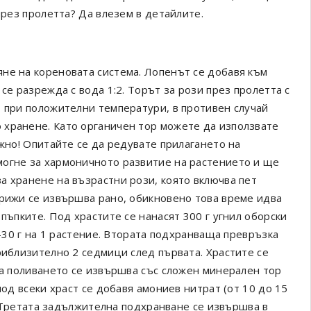
през пролетта? Да влезем в детайлите.
не на кореновата система. Лопенът се добавя към
се разрежда с вода 1:2. Торът за рози през пролетта с
, при положителни температури, в противен случай
 хранене. Като органичен тор можете да използвате
ажно! Опитайте се да редувате прилагането на
могне за хармоничното развитие на растението и ще
а хранене на възрастни рози, която включва пет
грижи се извършва рано, обикновено това време идва
пъпките. Под храстите се нанасят 300 г угнил оборски
5-30 г на 1 растение. Втората подхранваща превръзка
риблизително 2 седмици след първата. Храстите се
ва поливането се извършва със сложен минерален тор
под всеки храст се добавя амониев нитрат (от 10 до 15
). Третата задължителна подхранване се извършва в