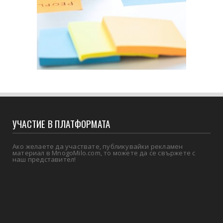
УЧАСТИЕ В ПЛАТФОРМАТА
Ако желаете да участвате, публикувайки рекламен
материал в MnogoMilo.com, то можете да се свържете с
наш представител!