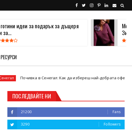
 готини идеи за подарък за дъщеря
Моде
и за...
Зима
 РЕСУРСИ
Почивка в Сенегал: Как да избереш най-добрата оферта и туроп
ПОСЛЕДВАЙТЕ НИ
21200
Fans
3290
Followers