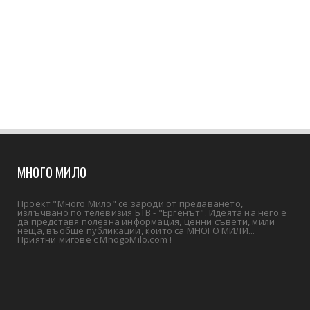
МНОГО МИЛО
Проект "Много Мило" се зароди от предаването,
излъчвано по телевизия БТВ - "Ергенът". Идеята на него е
да представя полезна информация, ценни съвети, мили
неща, въобще публикации, които са МНОГО МИЛИ...
Приятни мигове с MnogoMilo.com !