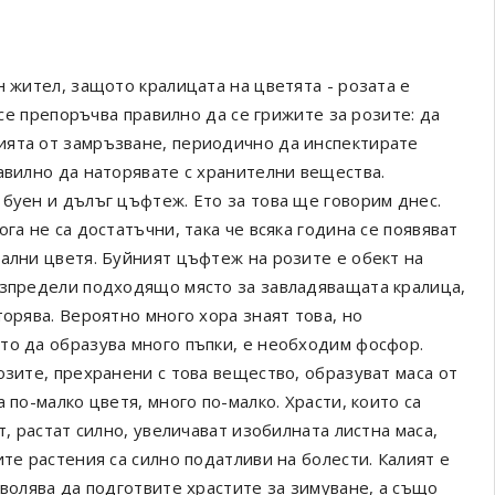
н жител, защото кралицата на цветята - розата е
 се препоръчва правилно да се грижите за розите: да
ията от замръзване, периодично да инспектирате
авилно да наторявате с хранителни вещества.
 буен и дълъг цъфтеж. Ето за това ще говорим днес.
га не са достатъчни, така че всяка година се появяват
нални цветя. Буйният цъфтеж на розите е обект на
азпредели подходящо място за завладяващата кралица,
торява. Вероятно много хора знаят това, но
то да образува много пъпки, е необходим фосфор.
озите, прехранени с това вещество, образуват маса от
 по-малко цветя, много по-малко. Храсти, които са
т, растат силно, увеличават изобилната листна маса,
ите растения са силно податливи на болести. Калият е
зволява да подготвите храстите за зимуване, а също