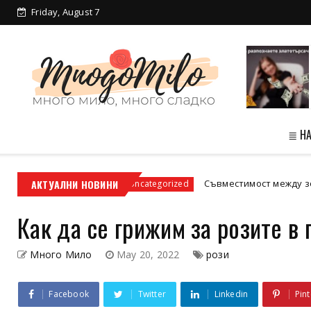
Friday, August 7
≣ Н
дски условия
АКТУАЛНИ НОВИНИ
Съвместимост между зодиите: И
Uncategorized
Как да се грижим за розите в
Много Мило
May 20, 2022
рози
Facebook
Twitter
Linkedin
Pint