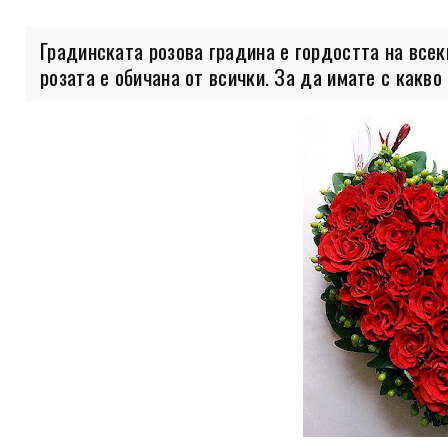
Градинската розова градина е гордостта на всек
розата е обичана от всички. За да имате с какво д