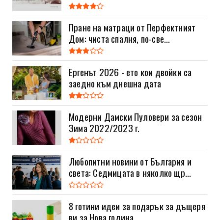
Пране на матраци от Перфектният
Дом: чиста спалня, по-све...
Ергенът 2026 - ето кои двойки са
заедно към днешна дата
Модерни Дамски Пуловери за сезон
Зима 2022/2023 г.
Любопитни новини от България и
света: Седмицата в няколко щр...
8 готини идеи за подарък за дъщеря
ви за Нова година