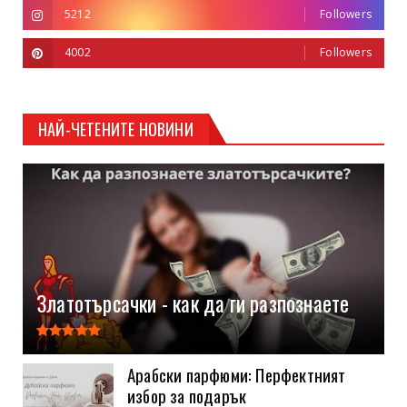
5212
Followers
4002
Followers
НАЙ-ЧЕТЕНИТЕ НОВИНИ
Златотърсачки - как да ги разпознаете
Арабски парфюми: Перфектният
избор за подарък