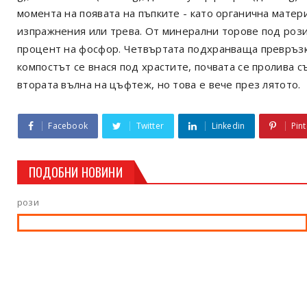
момента на появата на пъпките - като органична матер
изпражнения или трева. От минерални торове под рози
процент на фосфор. Четвъртата подхранваща превръзка
компостът се внася под храстите, почвата се пролива 
втората вълна на цъфтеж, но това е вече през лятото.
Facebook
Twitter
Linkedin
Pint
ПОДОБНИ НОВИНИ
рози