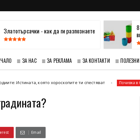
8
Златотърсачки - как да ги разпознаете
в
АЧАЛО
≣ ЗА НАС
≣ ЗА РЕКЛАМА
≣ ЗА КОНТАКТИ
≣ ПОЛЕЗНИ
стината, която хороскопите ти спестяват
Почивка в Сенегал
 градината?
erest
Email