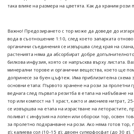
така влияе на размера на цветята. Как да храним рози 
Важно! Предозирането с тор може да доведе до изгаря
вода в съотношение 1:10, след което запарката отново 
органични съединения се извършва след края на слана
растенията няма да абсорбират добре допълнителното
билкова инфузия, която се напръсква върху листата. В
минерални торове и органични вещества, което ще по
допринесе за буен цъфтеж. Има приблизителна схема з
основни етапа: Първото хранене на рози за пролетни 
веднага след първата резитба в етапа на набъбване на 
тор или компост на 1 храст, както и амониев нитрат, 2
се извършва на етапа на израстване на леторастите, п
поливат с инфузия на лопен или оборски тор, освен то
за пролетно подхранване на рози. Ако няма готов тор, 
g); калиева сол (10-15 g); двоен суперфосфат (до 30 g