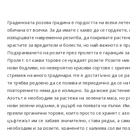
Градинската розова градина е гордостта на всеки лете
обичана от всички. За да имате с какво да се гордеете,
извършвате навременна резитба, да покривате растен
храстите за вредители и болести, но най-важното е пр
Подхранването на розите през пролетта е гаранция за
Пролет: от какви торове се нуждаят розите Розите нико
нови бодливи, но невероятно красиви сортове с ориги
стремеж на много градинари. Не е достатъчно да се р
тя трябва редовно да се полива и периодично да се на
повторението няма да е излишно. За да може растение
Азотът е необходим за растежа на зелената маса, но р
нови зелени издънки, в ущърб на появата на пъпки. Има
преяли органични торове, които просто се хранят с азо
цъфтежът им се забавя значително, става рядък, а сам
необходим и за розите, храненето с калиева сол ви по