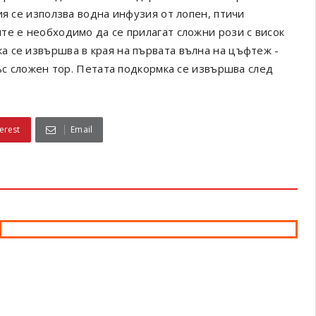
ия се използва водна инфузия от лопен, птичи
те е необходимо да се прилагат сложни рози с висок
 се извършва в края на първата вълна на цъфтеж -
със сложен тор. Петата подкормка се извършва след
erest
Email