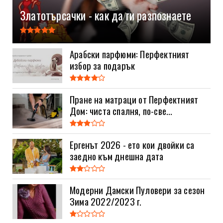
Златотърсачки - как да ги разпознаете
Арабски парфюми: Перфектният
избор за подарък
Пране на матраци от Перфектният
Дом: чиста спалня, по-све...
Ергенът 2026 - ето кои двойки са
заедно към днешна дата
Модерни Дамски Пуловери за сезон
Зима 2022/2023 г.