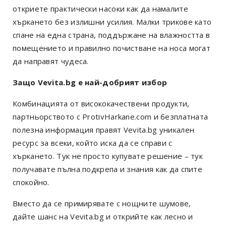
откриете практически насоки как да намалите
хъркането без излишни усилия. Малки трикове като
спане на една страна, поддържане на влажността в
помещението и правилно почистване на носа могат
да направят чудеса.
Защо Vevita.bg е най-добрият избор
Комбинацията от висококачествени продукти,
партньорството с ProtivHarkane.com и безплатната
полезна информация правят Vevita.bg уникален
ресурс за всеки, който иска да се справи с
хъркането. Тук не просто купувате решение – тук
получавате пълна подкрепа и знания как да спите
спокойно.
Вместо да се примирявате с нощните шумове,
дайте шанс на Vevita.bg и открийте как лесно и