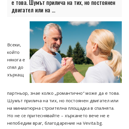
е това. Шумът прилича на тих, но постоянен
двигател или на ...
Всеки,
който
някога е
спял до
хъркащ
партньор, знае колко „романтично“ може да е това.
Шумът прилича на тих, но постоянен двигател или
на миниатюрна строителна площадка в спалнята.
Но не се притеснявайте – хъркането вече не е
непобедим враг, благодарение на Vevita.bg.