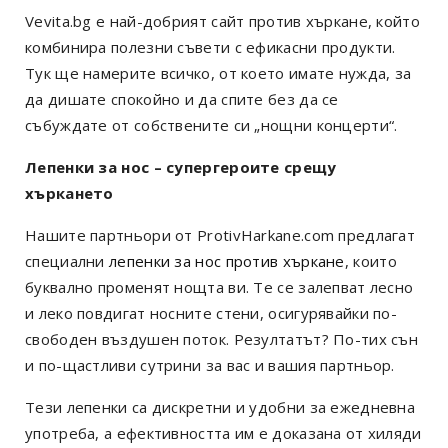
Vevita.bg е най-добрият сайт против хъркане, който
комбинира полезни съвети с ефикасни продукти.
Тук ще намерите всичко, от което имате нужда, за
да дишате спокойно и да спите без да се
събуждате от собствените си „нощни концерти“.
Лепенки за нос – супергероите срещу
хъркането
Нашите партньори от ProtivHarkane.com предлагат
специални
лепенки за нос против хъркане
, които
буквално променят нощта ви. Те се залепват лесно
и леко повдигат носните стени, осигурявайки по-
свободен въздушен поток. Резултатът? По-тих сън
и по-щастливи сутрини за вас и вашия партньор.
Тези лепенки са дискретни и удобни за ежедневна
употреба, а ефективността им е доказана от хиляди