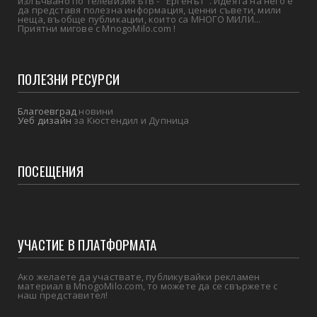
излъчвано по телевизия БТВ - "Ергенът". Идеята на него е
да представя полезна информация, ценни съвети, мили
неща, въобще публикации, които са МНОГО МИЛИ...
Приятни мигове с MnogoMilo.com !
ПОЛЕЗНИ РЕСУРСИ
Благоевград
новини
Уеб дизайн
за Кюстендил и Дупница
ПОСЕЩЕНИЯ
УЧАСТИЕ В ПЛАТФОРМАТА
Ако желаете да участвате, публикувайки рекламен
материал в MnogoMilo.com, то можете да се свържете с
наш представител!