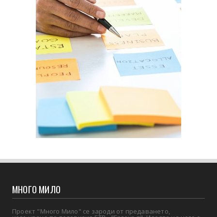
МНОГО МИЛО
Проект "Много Мило" се зароди от предаването,