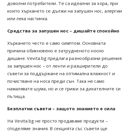
доволни потребители. Те са идеални за хора, при
които хъркането се дължи на запушен нос, алергии
или лека настинка.
Средства за запушен нос – дишайте спокойно
Хъркането често е само симптом. Основната
причина обикновено е затрудненото носно
дишане. Vevita.bg предлага разнообразни решения
за
запушен нос
– от ленти и разширители до
съвети за поддържане на оптимална влажност и
почистване на носа преди сън. Така не само
намалявате шума, но и се грижи за дихателните си
пътища.
Безплатни съвети – защото знанието е сила
На Vevita.bg не просто продаваме продукти –
споделяме знания. В секцията със съвети ще