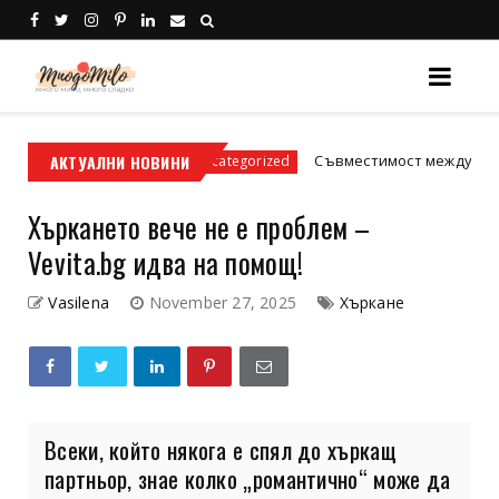
адски условия
АКТУАЛНИ НОВИНИ
Съвместимост между зодиите: И
Uncategorized
Хъркането вече не е проблем –
Vevita.bg идва на помощ!
Vasilena
November 27, 2025
Хъркане
Всеки, който някога е спял до хъркащ
партньор, знае колко „романтично“ може да