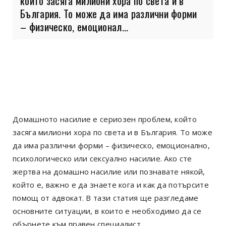
който засяга милиони хора по света и в
България. То може да има различни форми
– физическо, емоционал...
Домашното насилие е сериозен проблем, който
засяга милиони хора по света и в България. То може
да има различни форми – физическо, емоционално,
психологическо или сексуално насилие. Ако сте
жертва на домашно насилие или познавате някой,
който е, важно е да знаете кога и как да потърсите
помощ от адвокат. В тази статия ще разгледаме
основните ситуации, в които е необходимо да се
обърнете към правен специалист.