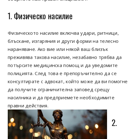
1. Физическо насилие
Физическото насилие включва удари, ритници,
блъскане, изгаряния и други форми на телесно
нараняване. Ако вие или някой ваш близък
преживява такова насилие, незабавно трябва да
потърсите медицинска помощ и да уведомите
полицията. След това е препоръчително да се
консултирате с адвокат, който може да ви помогне
да получите ограничителна заповед срещу
насилника и да предприемете необходимите
правни действия.
2.