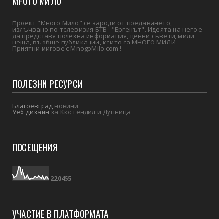
МНОГО МИЛО
Проект "Много Мило" се зароди от предаването,
излъчвано по телевизия БТВ - "Ергенът". Идеята на него е
да представя полезна информация, ценни съвети, мили
неща, въобще публикации, които са МНОГО МИЛИ...
Приятни мигове с MnogoMilo.com !
ПОЛЕЗНИ РЕСУРСИ
Благоевград
новини
Уеб дизайн
за Кюстендил и Дупница
ПОСЕЩЕНИЯ
2
2
0
4
5
5
УЧАСТИЕ В ПЛАТФОРМАТА