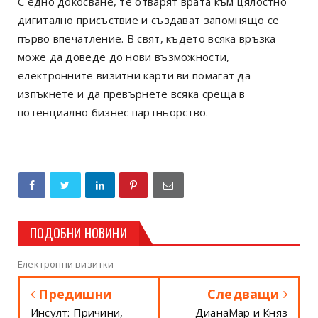
С едно докосване, те отварят врата към цялостно
дигитално присъствие и създават запомнящо се
първо впечатление. В свят, където всяка връзка
може да доведе до нови възможности,
електронните визитни карти ви помагат да
изпъкнете и да превърнете всяка среща в
потенциално бизнес партньорство.
ПОДОБНИ НОВИНИ
Електронни визитки
Предишни
Следващи
Инсулт: Причини,
ДианаМар и Княз