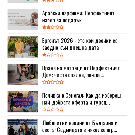
Арабски парфюми: Перфектният
избор за подарък
Ергенът 2026 - ето кои двойки са
заедно към днешна дата
Пране на матраци от Перфектният
Дом: чиста спалня, по-све...
Почивка в Сенегал: Как да избереш
най-добрата оферта и туроп...
Любопитни новини от България и
света: Седмицата в няколко щр...