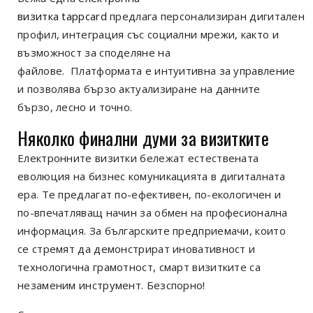
визитка
tappcard
предлага
персонализиран
дигитален
профил
, интеграция със социални мрежи, както и
възможност за споделяне на
файлове.
П
латформа
та
е интуитивна за управление
и позволява бързо актуализиране на
данните
бързо, лесно и точно.
Няколко финални думи за визитките
Електронните визитки бележат естествената
еволюция на бизнес комуникацията в дигиталната
ера. Те предлагат по-ефективен, по-екологичен и
по-впечатляващ начин за обмен на професионална
информация. За българските
предприемачи
, които
се стремят да демонстрират иновативност и
технологична грамотност, смарт визитките са
незаменим инструмент.
Безспорно!