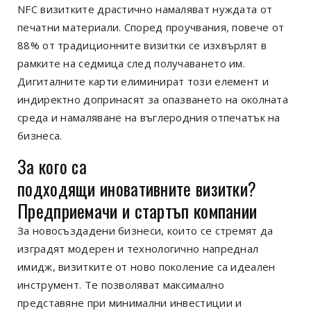
NFC визитките драстично намаляват нуждата от
печатни материали. Според проучвания,
повече от
88%
от традиционните визитки се изхвърлят в
рамките на седмица след получаването им.
Дигиталните карти елиминират този
елемент
и
индиректно допринасят за опазването на околната
среда и намаляване на въглеродния отпечатък на
бизнеса.
За кого са
подходящи
иновативните
визитки?
Предприемачи и стартъп компании
За новосъздадени бизнеси, които се стремят да
изградят модерен и технологично напреднал
имидж, визитките от ново поколение са идеален
инструмент. Те позволяват максимално
представяне при минимални инвестиции и