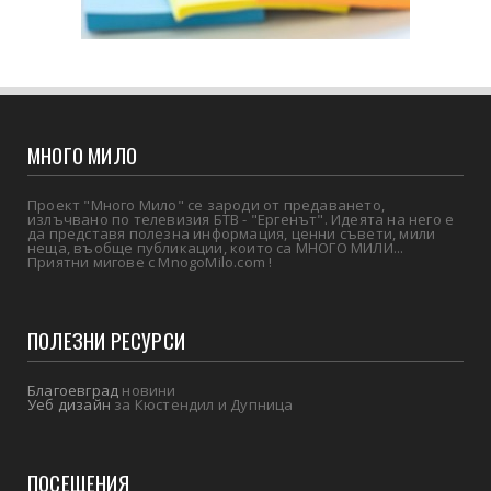
МНОГО МИЛО
Проект "Много Мило" се зароди от предаването,
излъчвано по телевизия БТВ - "Ергенът". Идеята на него е
да представя полезна информация, ценни съвети, мили
неща, въобще публикации, които са МНОГО МИЛИ...
Приятни мигове с MnogoMilo.com !
ПОЛЕЗНИ РЕСУРСИ
Благоевград
новини
Уеб дизайн
за Кюстендил и Дупница
ПОСЕЩЕНИЯ