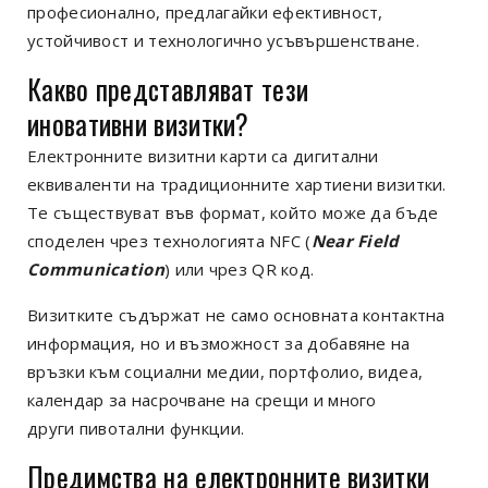
професионално, предлагайки ефективност,
устойчивост и технологично усъвършенстване.
Какво представляват
тези
иновативни
визитки?
Електронните визитни карти са дигитални
еквиваленти на традиционните хартиени визитки.
Те съществуват във формат, който може да бъде
споделен чрез
технологията
NFC (
Near Field
Communication
)
или чрез
QR
код.
Визитките съдържат не само основната контактна
информация, но и възможност за добавяне на
връзки към социални медии, портфолио, видеа,
календар за насрочване на срещи и много
други
пивотални
функции.
Предимства на електронните визитки