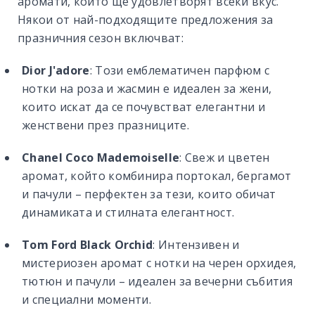
аромати, които ще удовлетворят всеки вкус.
Някои от най-подходящите предложения за
празничния сезон включват:
Dior J'adore
: Този емблематичен парфюм с
нотки на роза и жасмин е идеален за жени,
които искат да се почувстват елегантни и
женствени през празниците.
Chanel Coco Mademoiselle
: Свеж и цветен
аромат, който комбинира портокал, бергамот
и пачули – перфектен за тези, които обичат
динамиката и стилната елегантност.
Tom Ford Black Orchid
: Интензивен и
мистериозен аромат с нотки на черен орхидея,
тютюн и пачули – идеален за вечерни събития
и специални моменти.