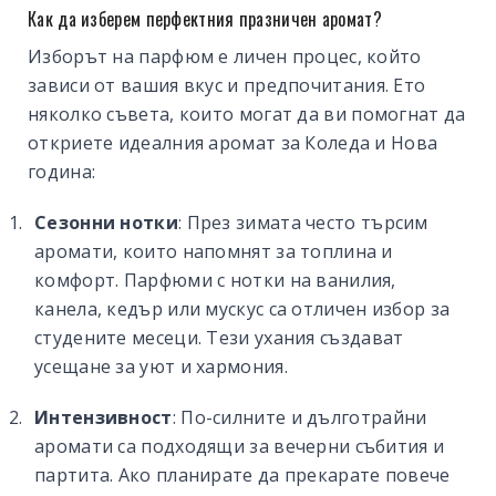
Как да изберем перфектния празничен аромат?
Изборът на парфюм е личен процес, който
зависи от вашия вкус и предпочитания. Ето
няколко съвета, които могат да ви помогнат да
откриете идеалния аромат за Коледа и Нова
година:
Сезонни нотки
: През зимата често търсим
аромати, които напомнят за топлина и
комфорт. Парфюми с нотки на ванилия,
канела, кедър или мускус са отличен избор за
студените месеци. Тези ухания създават
усещане за уют и хармония.
Интензивност
: По-силните и дълготрайни
аромати са подходящи за вечерни събития и
партита. Ако планирате да прекарате повече