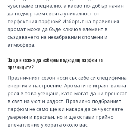
чувстваме специално, а какво по-добър начин
да подчертаем своята уникалност от
перфектния парфюм? Изборът на правилния
аромат може да бъде ключов елемент в
създаването на незабравими спомени и
атмосфера.
Защо е важно да изберем подходящ парфюм за
празниците?
Празничният сезон носи със себе си специфична
енергия и настроение. Ароматите играят важна
роля в това усещане, като могат да ни пренесат
в свят на уют и радост. Правилно подбраният
парфюм не само ще ви накара да се чувствате
уверени и красиви, но и ще остави трайно
впечатление у хората около вас.