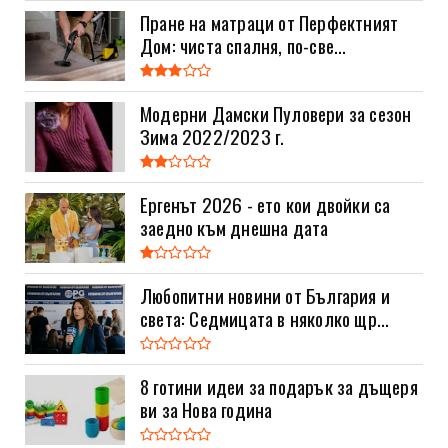
Пране на матраци от Перфектният
Дом: чиста спалня, по-све...
Модерни Дамски Пуловери за сезон
Зима 2022/2023 г.
Ергенът 2026 - ето кои двойки са
заедно към днешна дата
Любопитни новини от България и
света: Седмицата в няколко щр...
8 готини идеи за подарък за дъщеря
ви за Нова година