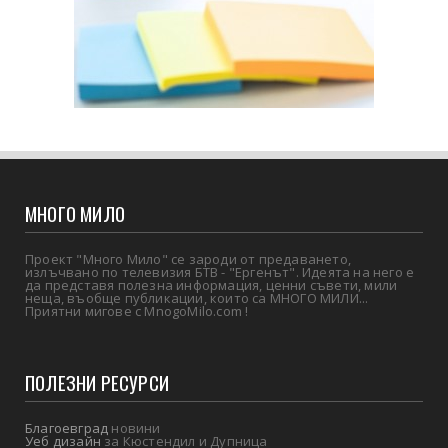
МНОГО МИЛО
Проект "Много Мило" се зароди от предаването,
излъчвано по телевизия БТВ - "Ергенът". Идеята на него е
да представя полезна информация, ценни съвети, мили
неща, въобще публикации, които са МНОГО МИЛИ...
Приятни мигове с MnogoMilo.com !
ПОЛЕЗНИ РЕСУРСИ
Благоевград
новини
Уеб дизайн
за Кюстендил и Дупница