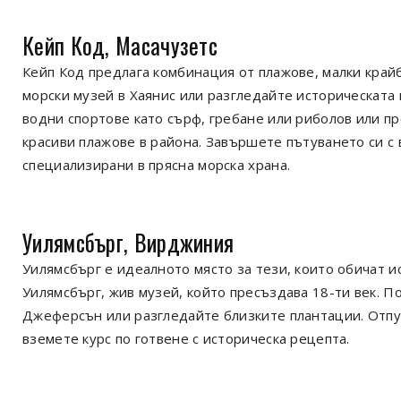
Кейп Код, Масачузетс
Кейп Код предлага комбинация от плажове, малки край
морски музей в Хаянис или разгледайте историческата
водни спортове като сърф, гребане или риболов или пр
красиви плажове в района. Завършете пътуването си с 
специализирани в прясна морска храна.
Уилямсбърг, Вирджиния
Уилямсбърг е идеалното място за тези, които обичат и
Уилямсбърг, жив музей, който пресъздава 18-ти век. По
Джеферсън или разгледайте близките плантации. Отпус
вземете курс по готвене с историческа рецепта.