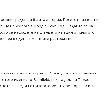
брежни градове и богата история. Посетете известния
 къща на Джералд Форд в Кейп Код. Отдайте се на
осто се насладете на слънцето на един от многото
вечеря в един от местните ресторанти,
сторията и архитектурата. Разгледайте колониалния
сетете имението Bushfield, някога дом на Томас
нете се в един от многото местни ресторанти или