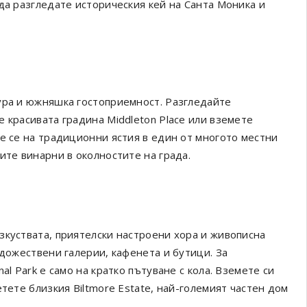
да разгледате историческия кей на Санта Моника и
ура и южняшка гостоприемност. Разгледайте
 красивата градина Middleton Place или вземете
е се на традиционни ястия в един от многото местни
ите винарни в околностите на града.
зкуствата, приятелски настроени хора и живописна
удожествени галерии, кафенета и бутици. За
al Park е само на кратко пътуване с кола. Вземете си
тете близкия Biltmore Estate, най-големият частен дом