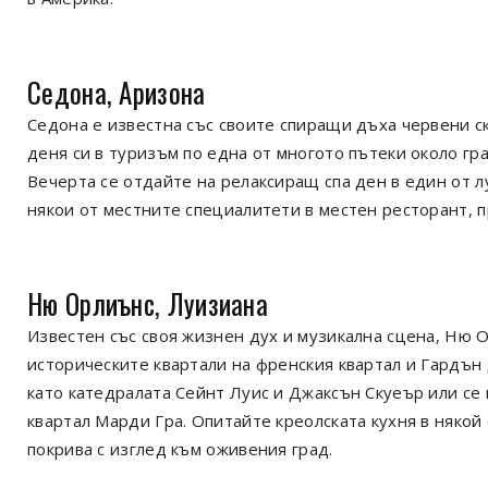
Седона, Аризона
Седона е известна със своите спиращи дъха червени с
деня си в туризъм по една от многото пътеки около гра
Вечерта се отдайте на релаксиращ спа ден в един от л
някои от местните специалитети в местен ресторант, 
Ню Орлиънс, Луизиана
Известен със своя жизнен дух и музикална сцена, Ню О
историческите квартали на френския квартал и Гардъ
като катедралата Сейнт Луис и Джаксън Скуеър или се
квартал Марди Гра. Опитайте креолската кухня в някой
покрива с изглед към оживения град.