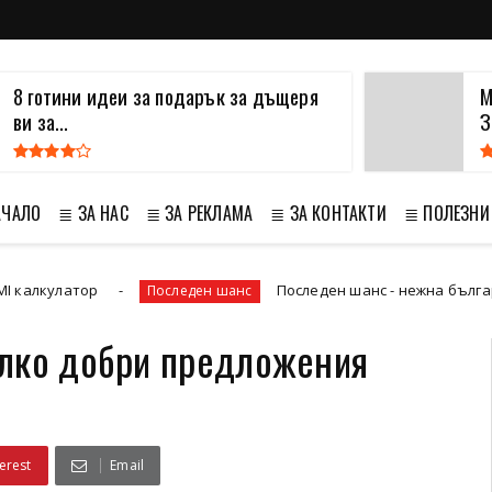
8 готини идеи за подарък за дъщеря
М
ви за...
З
АЧАЛО
≣ ЗА НАС
≣ ЗА РЕКЛАМА
≣ ЗА КОНТАКТИ
≣ ПОЛЕЗНИ
улатор
Последен шанс - нежна българска б
Последен шанс
олко добри предложения
erest
Email