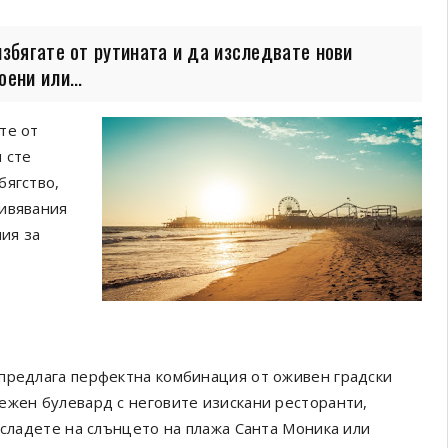
збягате от рутината и да изследвате нови
ени или...
те от
 сте
бягство,
живявания
ния за
 предлага перфектна комбинация от оживен градски
ежен булевард с неговите изискани ресторанти,
асладете на слънцето на плажа Санта Моника или