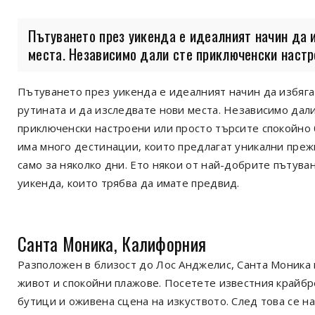
Пътуването през уикенда е идеалният начин да и
места. Независимо дали сте приключенски настро
Пътуването през уикенда е идеалният начин да избяга
рутината и да изследвате нови места. Независимо дали
приключенски настроени или просто търсите спокойно 
има много дестинации, които предлагат уникални пре
само за няколко дни. Ето някои от най-добрите пътува
уикенда, които трябва да имате предвид.
Санта Моника, Калифорния
Разположен в близост до Лос Анджелис, Санта Моника
живот и спокойни плажове. Посетете известния крайбр
бутици и оживена сцена на изкуството. След това се н