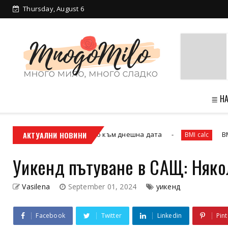
Thursday, August 6
Златотърсачки - как да ги разпознаете
≣ Н
то кои двойки са заедно към днешна дата
АКТУАЛНИ НОВИНИ
BMI калк
BMI calc
Уикенд пътуване в САЩ: Няк
Vasilena
September 01, 2024
уикенд
Facebook
Twitter
Linkedin
Pint