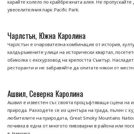
карайте колело по крайбрежната алея. Не пропускайте 
увеселителния парк Pacific Park.
Чарлстън, Южна Каролина
Чарлстън е очарователна комбинация от история, култ
калдъръмените улици на исторически квартал, посетете
обиколка с екскурзовод на крепостта Съмтър. Насладет
ресторанти и не забравяйте да опитате някои от местн
Ашвил, Северна Каролина
Ашвил е известен със своята процъфтяваща сцена на и
природа. Разходете се из центъра на града, пълен с х
любителите на природата, Great Smoky Mountains Nation
почивка в една от многото пивоварни в района или посе
в Америка.