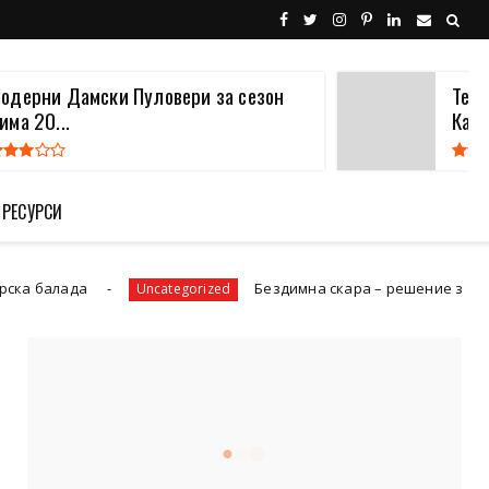
одерни Дамски Пуловери за сезон
Тенд
има 20...
Как..
 РЕСУРСИ
алада
Бездимна скара – решение за апартаме
Uncategorized
ПОСЛЕДВАЙТЕ НИ
21200
Fans
3290
Followers