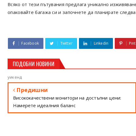
Всяко от тези пътувания предлага уникално изживяване
опаковайте багажа си и започнете да планирате следв
Facebook
Twitter
Linkedin
Pint
ПОДОБНИ НОВИНИ
уикенд
Предишни
Висококачествени монитори на достъпни цени:
Намерете идеалния баланс