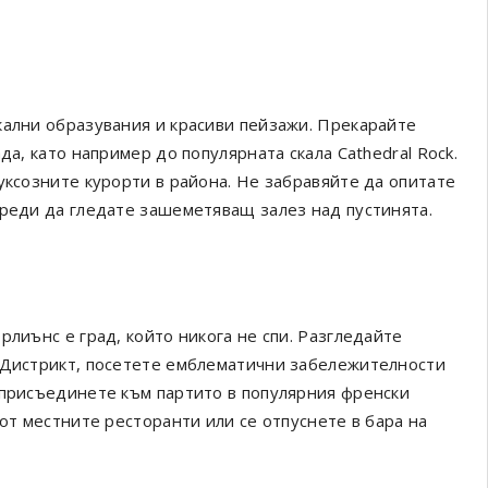
кални образувания и красиви пейзажи. Прекарайте
да, като например до популярната скала Cathedral Rock.
уксозните курорти в района. Не забравяйте да опитате
преди да гледате зашеметяващ залез над пустинята.
рлиънс е град, който никога не спи. Разгледайте
н Дистрикт, посетете емблематични забележителности
 присъединете към партито в популярния френски
 от местните ресторанти или се отпуснете в бара на