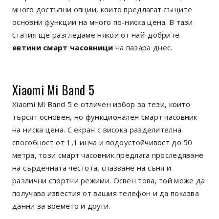
много достъпни опции, които предлагат същите
основни функции на много по-ниска цена. В тази
статия ще разгледаме някои от най-добрите
евтини смарт часовници
на пазара днес.
Xiaomi Mi Band 5
Xiaomi Mi Band 5 е отличен избор за тези, които
търсят основен, но функционален смарт часовник
на ниска цена. С екран с висока разделителна
способност от 1,1 инча и водоустойчивост до 50
метра, този смарт часовник предлага проследяване
на сърдечната честота, спазване на съня и
различни спортни режими. Освен това, той може да
получава известия от вашия телефон и да показва
данни за времето и други.