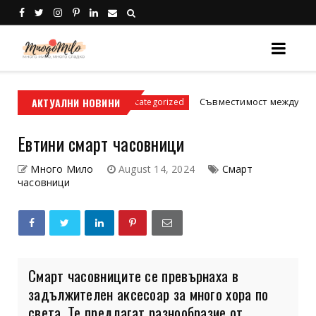
дски условия
АКТУАЛНИ НОВИНИ
Съвместимост между зодиите: И
Uncategorized
Eвтини смарт часовници
Много Мило
August 14, 2024
Смарт
часовници
Смарт часовниците се превърнаха в
задължителен аксесоар за много хора по
света. Те предлагат разнообразие от