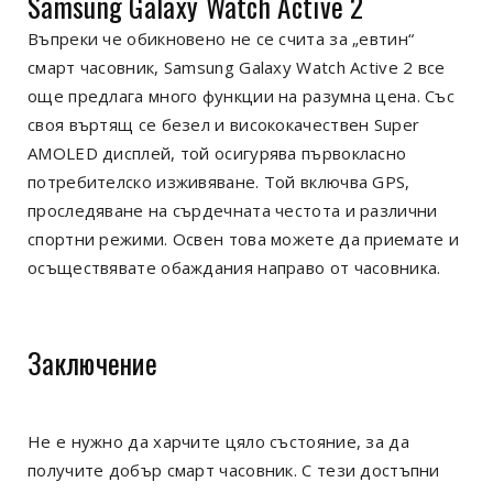
Samsung Galaxy Watch Active 2
Въпреки че обикновено не се счита за „евтин“
смарт часовник, Samsung Galaxy Watch Active 2 все
още предлага много функции на разумна цена. Със
своя въртящ се безел и висококачествен Super
AMOLED дисплей, той осигурява първокласно
потребителско изживяване. Той включва GPS,
проследяване на сърдечната честота и различни
спортни режими. Освен това можете да приемате и
осъществявате обаждания направо от часовника.
Заключение
Не е нужно да харчите цяло състояние, за да
получите добър смарт часовник. С тези достъпни