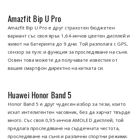
Amazfit Bip U Pro
Amazfit Bip U Pro е друг страхотен бюджетен
вариант със своя ярък 1,64-инчов цветен дисплей и
живот на батерията до 9 дни. Той разполага с GPS,
сензор за пулс и функция за проследяване на съня.
Освен това можете да получавате известия от
вашия смартфон директно на китката си.
Huawei Honor Band 5
Honor Band 5 е друг чудесен избор за тези, които
искат интелигентен часовник, без да харчат твърде
много. Със своя 0,95-инчов AMOLED дисплей, той
предлага проследяване на сърдечната честота,
проследяване на съня и различни спортни режими.