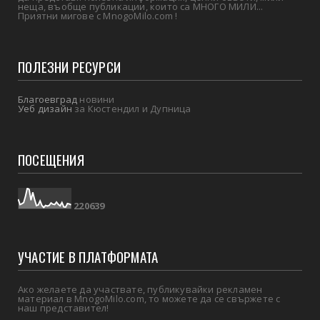
неща, въобще публикации, които са МНОГО МИЛИ...
Приятни мигове с MnogoMilo.com !
ПОЛЕЗНИ РЕСУРСИ
Благоевград
новини
Уеб дизайн
за Кюстендил и Дупница
ПОСЕЩЕНИЯ
2
2
0
6
3
9
УЧАСТИЕ В ПЛАТФОРМАТА
Ако желаете да участвате, публикувайки рекламен
материал в MnogoMilo.com, то можете да се свържете с
наш представител!