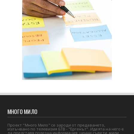
МНОГО МИЛО
Проект "Много Мило" се зароди от предаването,
излъчвано по телевизия БТВ - "Ергенът". Идеята на него е
да представя полезна информация, ценни съвети, мили