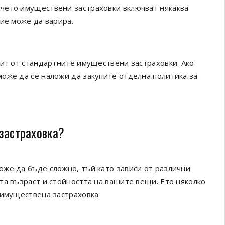
чето имуществени застраховки включват някаква
ие може да варира.
рит от стандартните имуществени застраховки. Ако
оже да се наложи да закупите отделна политика за
застраховка?
же да бъде сложно, тъй като зависи от различни
та възраст и стойността на вашите вещи. Ето няколко
 имуществена застраховка: