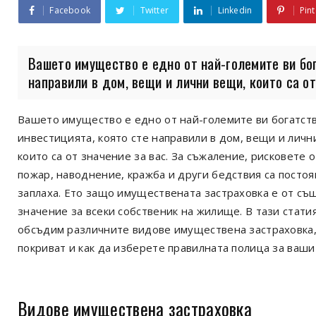
Facebook
Twitter
Linkedin
Pint
Вашето имущество е едно от най-големите ви бог
направили в дом, вещи и лични вещи, които са от 
Вашето имущество е едно от най-големите ви богатств
инвестицията, която сте направили в дом, вещи и личн
които са от значение за вас. За съжаление, рисковете 
пожар, наводнение, кражба и други бедствия са посто
заплаха. Ето защо имуществената застраховка е от съ
значение за всеки собственик на жилище. В тази стати
обсъдим различните видове имуществена застраховка,
покриват и как да изберете правилната полица за ваши
Видове имуществена застраховка