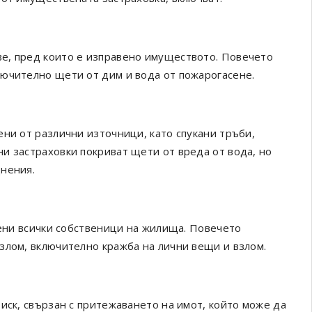
е, пред които е изправено имуществото. Повечето
лючително щети от дим и вода от пожарогасене.
ени от различни източници, като спукани тръби,
и застраховки покриват щети от вреда от вода, но
днения.
вени всички собственици на жилища. Повечето
злом, включително кражба на лични вещи и взлом.
иск, свързан с притежаването на имот, който може да