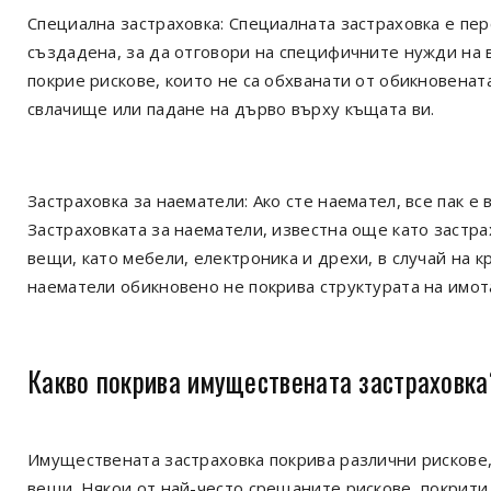
Специална застраховка: Специалната застраховка е пе
създадена, за да отговори на специфичните нужди на 
покрие рискове, които не са обхванати от обикновенат
свлачище или падане на дърво върху къщата ви.
Застраховка за наематели: Ако сте наемател, все пак 
Застраховката за наематели, известна още като застра
вещи, като мебели, електроника и дрехи, в случай на к
наематели обикновено не покрива структурата на имот
Какво покрива имуществената застраховка
Имуществената застраховка покрива различни рискове,
вещи. Някои от най-често срещаните рискове, покрити