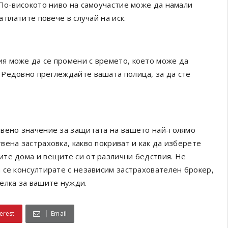
 По-високото ниво на самоучастие може да намали
 платите повече в случай на иск.
я може да се промени с времето, което може да
 Редовно преглеждайте вашата полица, за да сте
твено значение за защитата на вашето най-голямо
ена застраховка, какво покриват и как да изберете
ите дома и вещите си от различни бедствия. Не
 се консултирате с независим застрахователен брокер,
делка за вашите нужди.
erest
Email