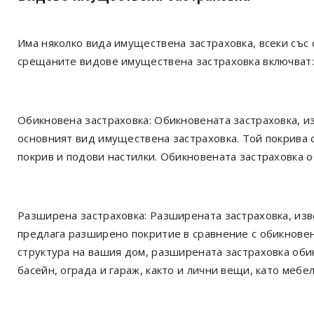
Има няколко вида имуществена застраховка, всеки със
срещаните видове имуществена застраховка включват:
Обикновена застраховка: Обикновената застраховка, из
основният вид имуществена застраховка. Той покрива 
покрив и подови настилки. Обикновената застраховка 
Разширена застраховка: Разширената застраховка, изв
предлага разширено покритие в сравнение с обикновен
структура на вашия дом, разширената застраховка оби
басейн, ограда и гараж, както и лични вещи, като мебе