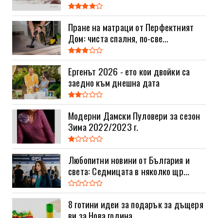
Пране на матраци от Перфектният
Дом: чиста спалня, по-све...
Ергенът 2026 - ето кои двойки са
заедно към днешна дата
Модерни Дамски Пуловери за сезон
Зима 2022/2023 г.
Любопитни новини от България и
света: Седмицата в няколко щр...
8 готини идеи за подарък за дъщеря
ви за Нова година