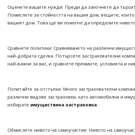
Оценете вашите нужди: Преди да започнете да търсит
Помислете за стойността на вашия дом, вещите, които
вашият дом. Това ще ви помогне да определите нивото
Сравнете политики: Сравняването на различни имущес
най-добрата сделка. Потърсете застрахователни компан
най-важни за вас, и сравнете премиите, условията и ни
Попитайте за отстъпки: Много застрахователни компан
различни видове застраховки, като автомобилна и имущ
избирате
имуществена застраховка
.
Обмислете нивото на самоучастие: Нивото на самоучаст