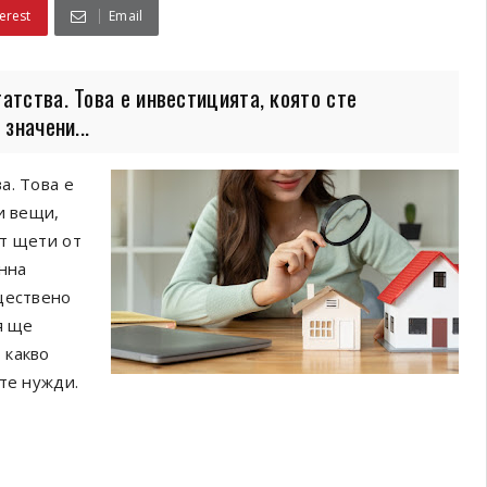
erest
Email
атства. Това е инвестицията, която сте
значени...
а. Това е
и вещи,
от щети от
янна
ществено
я ще
 какво
те нужди.