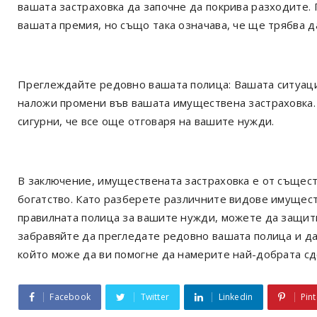
вашата застраховка да започне да покрива разходите.
вашата премия, но също така означава, че ще трябва да
Преглеждайте редовно вашата полица: Вашата ситуаци
наложи промени във вашата имуществена застраховка.
сигурни, че все още отговаря на вашите нужди.
В заключение, имуществената застраховка е от същес
богатство. Като разберете различните видове имуществ
правилната полица за вашите нужди, можете да защит
забравяйте да прегледате редовно вашата полица и да
който може да ви помогне да намерите най-добрата с
Facebook
Twitter
Linkedin
Pint