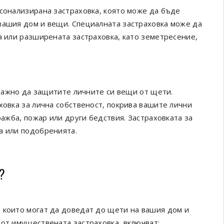
рсонализирана застраховка, която може да бъде
вашия дом и вещи. Специалната застраховка може да
а или разширената застраховка, като земетресение,
е важно да защитите личните си вещи от щети.
ховка за лична собственост, покрива вашите лични
ражба, пожар или други бедствия. Застраховката за
а или подобренията.
?
 които могат да доведат до щети на вашия дом и
 от имуществената застраховка, включват: