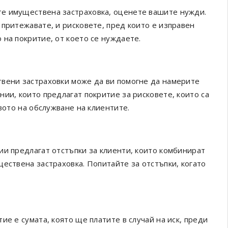
е имуществена застраховка, оценете вашите нужди.
 притежавате, и рисковете, пред които е изправен
 на покритие, от което се нуждаете.
твени застраховки може да ви помогне да намерите
ии, които предлагат покритие за рисковете, които са
вото на обслужване на клиентите.
ии предлагат отстъпки за клиенти, които комбинират
ествена застраховка. Попитайте за отстъпки, когато
ие е сумата, която ще платите в случай на иск, преди