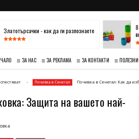
8
Златотърсачки - как да ги разпознаете
в
АЧАЛО
≣ ЗА НАС
≣ ЗА РЕКЛАМА
≣ ЗА КОНТАКТИ
≣ ПОЛЕЗНИ
Почивка в Сенегал: Как да избереш най-д
Почивка в Сенегал
овка: Защита на вашето най-
овка