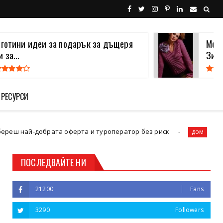
 готини идеи за подарък за дъщеря
Моде
и за...
Зима
 РЕСУРСИ
обрата оферта и туроператор без риск
Пране на матра
дом
ПОСЛЕДВАЙТЕ НИ
21200
Fans
3290
Followers