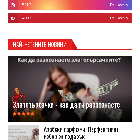
5212
Followers
4002
Followers
НАЙ-ЧЕТЕНИТЕ НОВИНИ
Златотърсачки - как да ги разпознаете
Арабски парфюми: Перфектният
избор за подарък