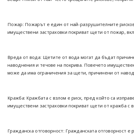
Пожар: Пожарът е един от най-разрушителните рисков
имуществени застраховки покриват щети от пожар, вк
Вреда от вода: Щетите от вода могат да бъдат причин
наводнения и течове на покрива. Повечето имуществен
може да има ограничения за щети, причинени от наво
Кражба: Кражбата с взлом е риск, пред който са изпра
имуществени застраховки покриват щети от кражба с в
Гражданска отговорност: Гражданската отговорност е р