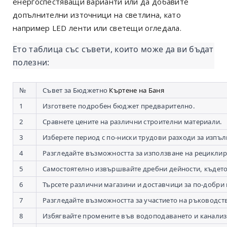
енергоспестяващи варианти или да добавите
допълнителни източници на светлина, като
например LED ленти или светещи огледала.
Ето таблица със съвети, които може да ви бъдат
полезни:
№
Съвет за Бюджетно
Къртене на Баня
в София
1
Изгответе подробен бюджет предварително.
2
Сравнете цените на различни строителни материали.
3
Изберете период с по-ниски трудови разходи за изпъл
4
Разгледайте възможността за използване на рецикли
5
Самостоятелно извършвайте дребни дейности, къдет
6
Търсете различни магазини и доставчици за по-добри 
7
Разгледайте възможността за участието на ръководств
8
Избягвайте промените във водоподаването и канализ