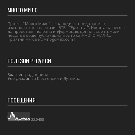
МНОГО МИЛО
Проект "Много Мило" се зароди от предаването,
излъчвано по телевизия БТВ - "Ергенът". Идеята на него е
да представя полезна информация, ценни съвети, мили
неща, въобще публикации, които са МНОГО МИЛИ...
Приятни мигове с MnogoMilo.com !
ПОЛЕЗНИ РЕСУРСИ
Благоевград
новини
Уеб дизайн
за Кюстендил и Дупница
ПОСЕЩЕНИЯ
2
2
0
4
5
3