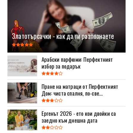
Златотърсачки - как да ги разпознаете
Арабски парфюми: Перфектният
избор за подарък
Пране на матраци от Перфектният
Дом: чиста спалня, по-све...
Ергенът 2026 - ето кои двойки са
заедно към днешна дата