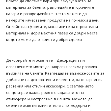
искате да спестите пари при закупуването на
материали за банята, разгледайте вторичните
пазари и разпродажбите. Често можете да
намерите качествени продукти на по-ниски цени.
Онлайн платформите, магазините за строителни
материали и дори местния пазар са добри места,
където може да откриете добри сделки.
Декорирайте и осветете - Декорацията и
осветлението могат да направят голяма разлика
въизията на банята. Разгледайте възможностите за
добавяне на декоративни елементи, като картини,
растения или стилни аксесоари. Осветлението
също играе важна роля в създаването на
атмосфера и настроение в банята. Можете да
смените осветителните тела с по-модерни и