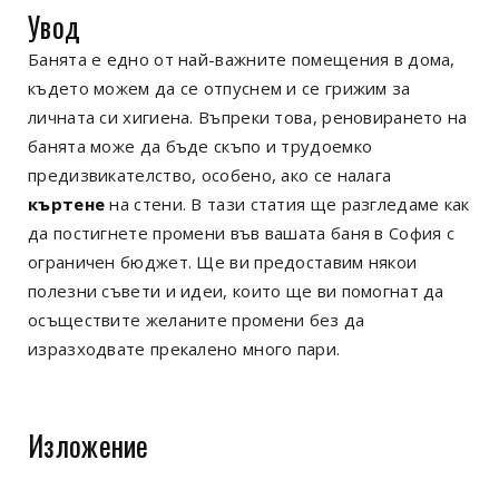
Увод
Банята е едно от най-важните помещения в дома,
където можем да се отпуснем и се грижим за
личната си хигиена. Въпреки това, реновирането на
банята може да бъде скъпо и трудоемко
предизвикателство, особено, ако се налага
къртене
на стени. В тази статия ще разгледаме как
да постигнете промени във вашата баня в София с
ограничен бюджет. Ще ви предоставим някои
полезни съвети и идеи, които ще ви помогнат да
осъществите желаните промени без да
изразходвате прекалено много пари.
Изложение