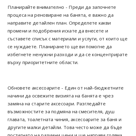
Планирайте внимателно - Преди да започнете
процеса на реновиране на банята, е важно да
направите детайлен план. Определете какви
промени и подобрения искате да внесете и
съставете списък с материали и услуги, от които ще
се нуждаете. Планирането ще ви помогне да
избегнете ненужни разходи и да се концентрирате
върху приоритетните области.
Обновете аксесоарите - Един от най-бюджетните
начини да освежите визията на банята е чрез
замяна на старите аксесоари. Разгледайте
възможностите за подмяна на смесителя, душ
главата, тоалетната чиния, аксесоарите за баня и
другите малки детайли. Това често може да бъде
постигнато на разумни цени и ще направи голяма