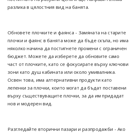
разлика в цялостния вид на банята.
Обновете плочките и фаянса - Замяната на старите
плочки и фаянс в банята може да бъде скъпа, но има
няколко начина да постигнете промени с ограничен
бюджет. Можете да изберете да обновите само
част от плочките, като се фокусирате върху ключови
зони като душ кабината или около умивалника.
Освен това, има алтернативни продукти като
лепенки за плочки, които могат да бъдат поставени
върху съществуващите плочки, за да им придадат
нов и модерен вид.
Разгледайте вторични пазари и разпродажби - Ако