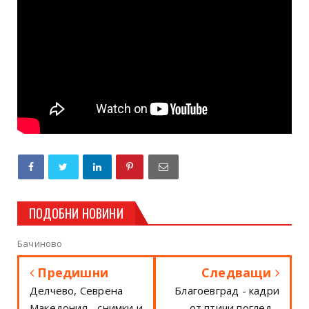
ПОДОБНИ НОВИНИ
Бачиново
Предишни
Следващи
Делчево, Севрена
Благоевград - кадри
Македония - снимки и
от птичи поглед -