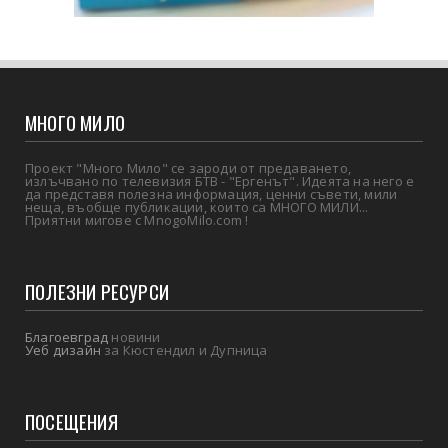
МНОГО МИЛО
Проект "Много Мило" се зароди от предаването,
излъчвано по телевизия БТВ - "Ергенът". Идеята на него е
да представя полезна информация, ценни съвети, мили
неща, въобще публикации, които са МНОГО МИЛИ...
Приятни мигове с MnogoMilo.com !
ПОЛЕЗНИ РЕСУРСИ
Благоевград
новини
Уеб дизайн
за Кюстендил и Дупница
ПОСЕЩЕНИЯ